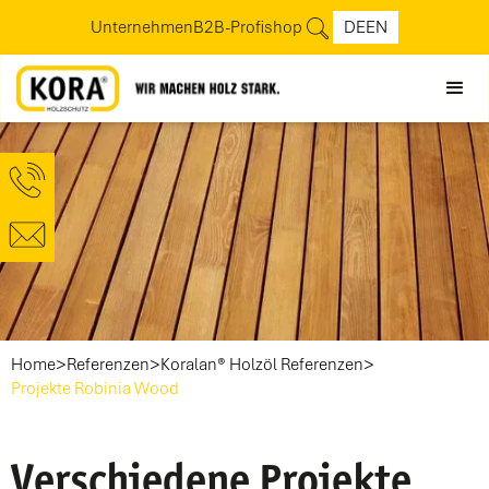
Unternehmen
B2B-Profishop
DE
EN
>
>
>
Home
Referenzen
Koralan® Holzöl Referenzen
Projekte Robinia Wood
Verschiedene Projekte