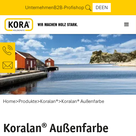
Unternehmen
B2B-Profishop
DE
EN
>
>
>
Home
Produkte
Koralan®
Koralan® Außenfarbe
Koralan® Außenfarbe