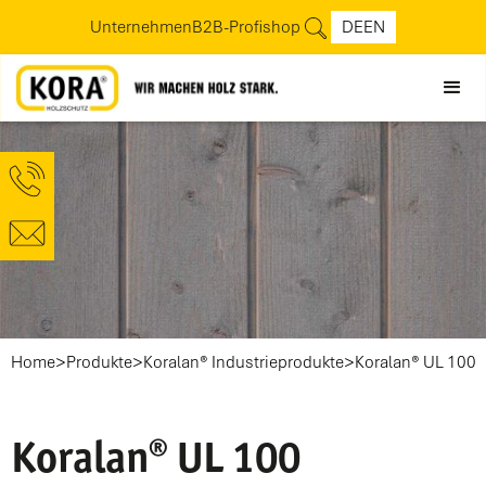
Unternehmen
B2B-Profishop
DE
EN
>
>
>
Home
Produkte
Koralan® Industrieprodukte
Koralan® UL 100
Koralan® UL 100