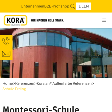
Unternehmen
B2B-Profishop
DE
EN
>
>
>
Home
Referenzen
Koralan® Außenfarbe Referenzen
Schule Erding
Montessori-Schule,