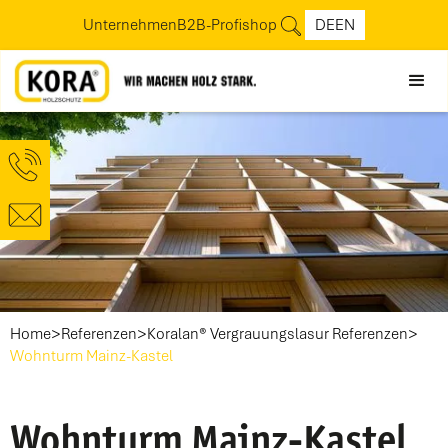
Unternehmen
B2B-Profishop
DE
EN
>
>
>
Home
Referenzen
Koralan® Vergrauungslasur Referenzen
Wohnturm Mainz-Kastel
Wohnturm Mainz-Kastel