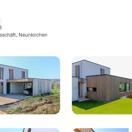
z
B
eschäft, Neunkirchen