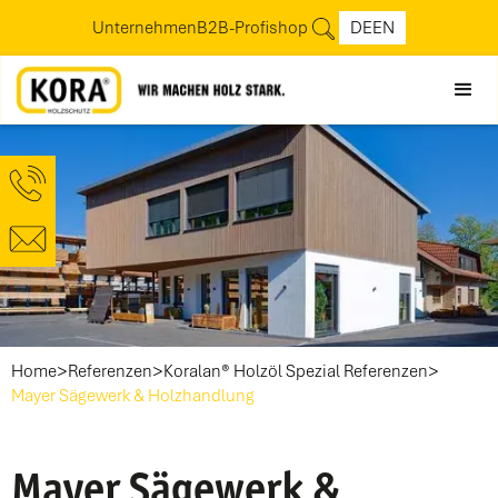
Unternehmen
B2B-Profishop
DE
EN
>
>
>
Home
Referenzen
Koralan® Holzöl Spezial Referenzen
Mayer Sägewerk & Holzhandlung
Mayer Sägewerk &