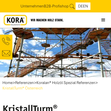
Unternehmen
B2B-Profishop
DE
EN
>
>
>
Home
Referenzen
Koralan® Holzöl Spezial Referenzen
KristallTurm® Österreich
KristallTurm®