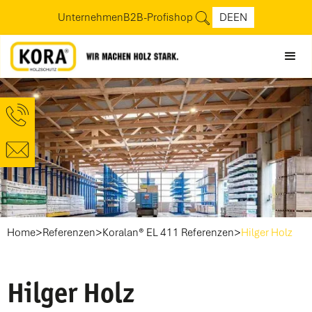
Unternehmen
B2B-Profishop
DE
EN
>
>
>
Home
Referenzen
Koralan® EL 411 Referenzen
Hilger Holz
Hilger Holz