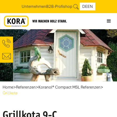
Unternehmen
B2B-Profishop
DE
EN
>
>
>
Home
Referenzen
Koranol® Compact MSL Referenzen
Grillkota
Grillkota 9-C