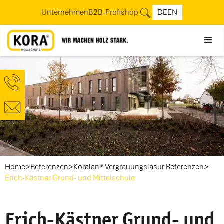
Unternehmen
B2B-Profishop
DE
EN
>
>
>
Home
Referenzen
Koralan® Vergrauungslasur Referenzen
Erich-Kästner Grund- und Mittelschule
Erich-Kästner Grund- und