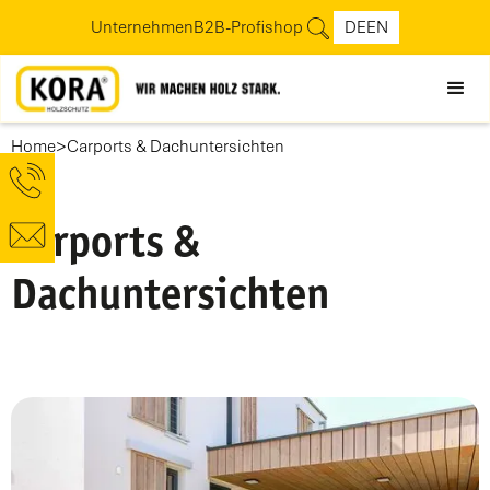
Unternehmen
B2B-Profishop
DE
EN
>
Home
Carports & Dachuntersichten
Carports &
Dachuntersichten